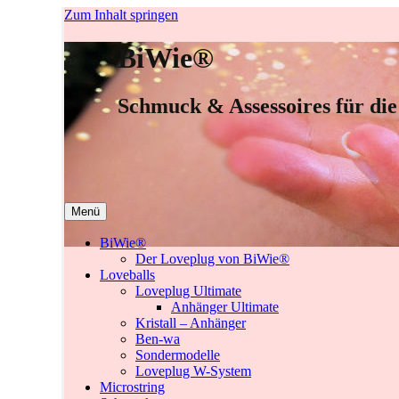
Zum Inhalt springen
BiWie®
Schmuck & Assessoires für die
Menü
BiWie®
Der Loveplug von BiWie®
Loveballs
Loveplug Ultimate
Anhänger Ultimate
Kristall – Anhänger
Ben-wa
Sondermodelle
Loveplug W-System
Microstring